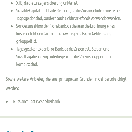
XTB, da die Einlagensicherung unklar ist.
Scalable Capital und Trade Republic, da die Zinsangebote keine reinen
Tagesgelder sind, sondern auch Geldmarktfonds verwendet werden.
Sonderzinsaktion der Norisbank, da diese an die Eröffnung eines
kostenpflichtigen Girokontos bzw. regelmäßigen Geldeingang
gekoppelt ist.
Tagesgeldkonto der Bfor Bank, da die Zinsen evtl. Steuer- und
Sozialbagabenabzug unterliegen und die Verzinsungsperioden
komplex sind.
Sowie weitere Anbieter, die aus prinzipiellen Gründen nicht berücksichtigt
werden:
Russland: East West, Sberbank