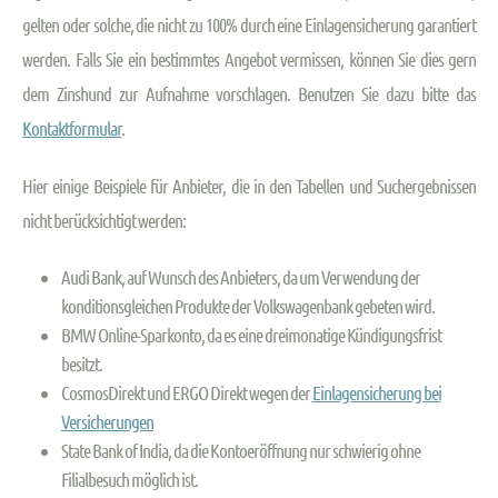
gelten oder solche, die nicht zu 100% durch eine Einlagensicherung garantiert
werden. Falls Sie ein bestimmtes Angebot vermissen, können Sie dies gern
dem Zinshund zur Aufnahme vorschlagen. Benutzen Sie dazu bitte das
Kontaktformular
.
Hier einige Beispiele für Anbieter, die in den Tabellen und Suchergebnissen
nicht berücksichtigt werden:
Audi Bank, auf Wunsch des Anbieters, da um Verwendung der
konditionsgleichen Produkte der Volkswagenbank gebeten wird.
BMW Online-Sparkonto, da es eine dreimonatige Kündigungsfrist
besitzt.
CosmosDirekt und ERGO Direkt wegen der
Einlagensicherung bei
Versicherungen
State Bank of India, da die Kontoeröffnung nur schwierig ohne
Filialbesuch möglich ist.